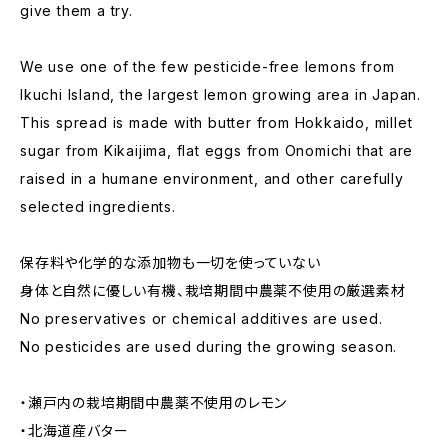
give them a try.
We use one of the few pesticide-free lemons from
Ikuchi Island, the largest lemon growing area in Japan.
This spread is made with butter from Hokkaido, millet
sugar from Kikaijima, flat eggs from Onomichi that are
raised in a humane environment, and other carefully
selected ingredients.
保存料や化学的な添加物も一切を使っていない
身体と自然に優しい有機、栽培期間中農薬不使用の厳選素材
No preservatives or chemical additives are used.
No pesticides are used during the growing season.
・瀬戸内の栽培期間中農薬不使用のレモン
・北海道産バター