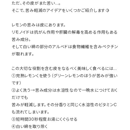
ただ、その皮がまた苦い…。
そこで、苦み軽減のアイデアをいくつかご紹介します🍋
レモンの苦みは皮にあります。
リモノイドは抗がん作用や肝臓の解毒を高める作用もある
苦み成分。
そして白い綿の部分のアルベドは食物繊維を含みペクチン
が取れます。
この大切な役割を含む皮をなるべく美味しく食べるには…
①完熟レモンくを使う（グリーンレモンのほうが苦みが強い
です）
②よく洗う→苦み成分は水溶性なので一晩水につけておく
だけでも
苦みが軽減します。その分香りと同じく水溶性のビタミンC
も流れてしまいます。
③短時間30秒程度お湯にくぐらせる
④白い綿を取り除く